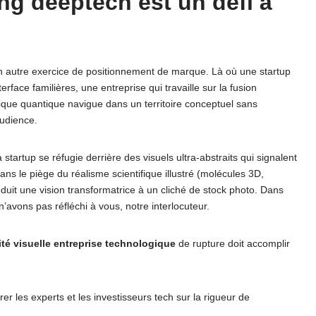
ng deeptech est un défi à
 autre exercice de positionnement de marque. Là où une startup
face familières, une entreprise qui travaille sur la fusion
atique quantique navigue dans un territoire conceptuel sans
audience.
a startup se réfugie derrière des visuels ultra-abstraits qui signalent
dans le piège du réalisme scientifique illustré (molécules 3D,
éduit une vision transformatrice à un cliché de stock photo. Dans
avons pas réfléchi à vous, notre interlocuteur.
ité visuelle entreprise technologique
de rupture doit accomplir
rer les experts et les investisseurs tech sur la rigueur de