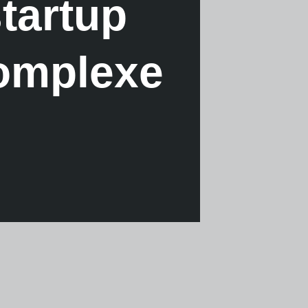
startup
complexe