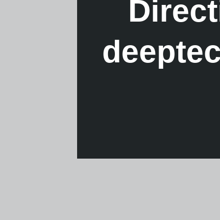
Direct
deeptec