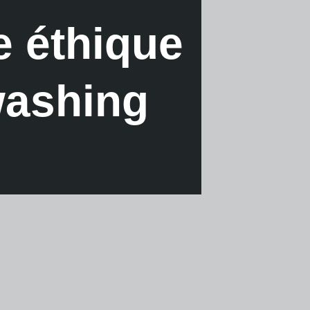
e éthique
washing