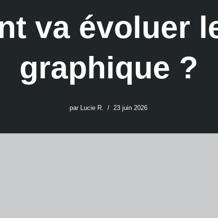
 va évoluer l
graphique ?
par
Lucie R.
23 juin 2026