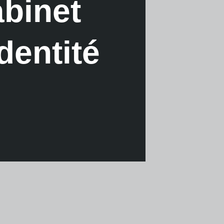
abinet
dentité