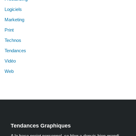
Logiciels
Marketing
Print
Technos
Tendances
Vidéo
Web
Tendances Graphiques
A la base projet personnel, ce blog a depuis bien grandi