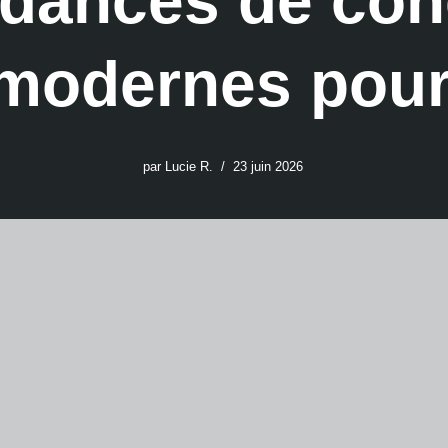
ndances de con
modernes pour
par
Lucie R.
23 juin 2026