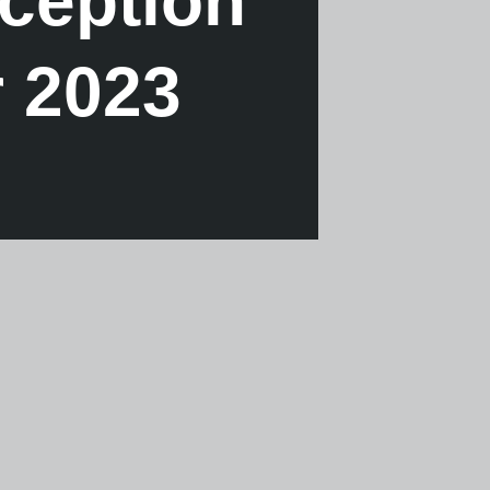
ception
 2023