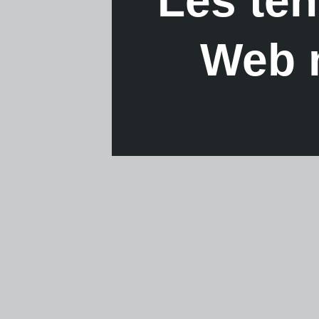
Les te
Web 