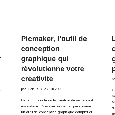
Picmaker, l’outil de
conception
r
graphique qui
révolutionne votre
créativité
p
par
Lucie R.
23 juin 2026
e
L’
m
Dans un monde où la création de visuels est
a
essentielle, Picmaker se démarque comme
d’
un outil de conception graphique complet et
pr