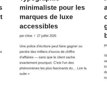
s
minimaliste pour les
t
marques de luxe
accessibles
par
chloe
27 juillet 2026
p
Une police d’écriture peut faire gagner ou
ne
perdre des milliers d’euros de chiffre
Vo
d’affaires — sans que le client sache
se
exactement pourquoi. C’est l’un des
t
phénomènes les plus fascinants du…
Lire la
d
suite »
su