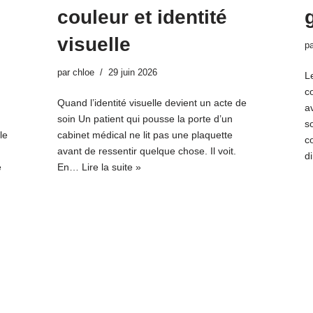
couleur et identité
visuelle
p
par
chloe
29 juin 2026
L
c
Quand l’identité visuelle devient un acte de
a
soin Un patient qui pousse la porte d’un
s
le
cabinet médical ne lit pas une plaquette
c
avant de ressentir quelque chose. Il voit.
d
e
En…
Lire la suite »