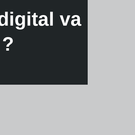
igital va
 ?